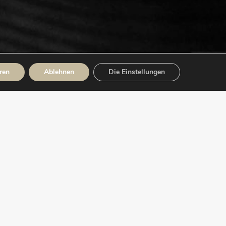
ren
Ablehnen
Die Einstellungen
e Daten
Download technical sheet
IPTION
100 % PES Ag+
Interlock
13 ± 1 mesh cm
15 ± 1 mesh cm