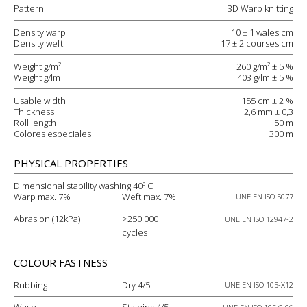
Pattern
3D Warp knitting
Density warp
10 ± 1 wales cm
Density weft
17 ± 2 courses cm
Weight g/m²
260 g/m² ± 5 %
Weight g/lm
403 g/lm ± 5 %
Usable width
155 cm ± 2 %
Thickness
2,6 mm ± 0,3
Roll length
50 m
Colores especiales
300 m
PHYSICAL PROPERTIES
Dimensional stability washing 40º C
Warp max. 7%
Weft max. 7%
UNE EN ISO 5077
Abrasion (12kPa)
>250.000
UNE EN ISO 12947-2
cycles
COLOUR FASTNESS
Rubbing
Dry 4/5
UNE EN ISO 105-X12
Wash
Staining 4/5